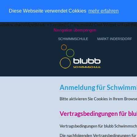
Diese Webseite verwendet Cokkies
mehr erfahren
window.chatWidgetReady = function() { /* the moinAI Chat Widget will call this 
Navigation überspringen
SCHWIMMSCHULE
MARKT INDERSDORF
Anmeldung für Schwimmku
Bitte aktivieren Sie Cookies in Ihrem Browse
Vertragsbedingungen für b
Vertragsbedingungen für blubb Schwimmsch
Die nachfolgenden Vertragsbedingungen für