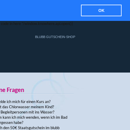
OK
ur code in here */window.knowhere.api.open()}
BLUBB GUTSCHEIN-SHOP
ne Fragen
de ich mich für einen Kurs an?
t das Chlorwasser meinem Kind?
 Begleitpersonen mit ins Wasser?
 kann ich mich wenden, wenn ich im Bad
rgessen habe?
ch den 50€ Staatsgutschein im blubb