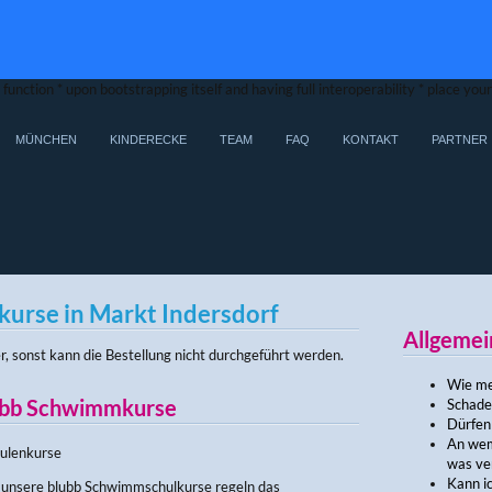
function * upon bootstrapping itself and having full interoperability * place yo
MÜNCHEN
KINDERECKE
TEAM
FAQ
KONTAKT
PARTNER
rse in Markt Indersdorf
Allgemei
r, sonst kann die Bestellung nicht durchgeführt werden.
Wie mel
lubb Schwimmkurse
Schade
Dürfen
An wem
ulenkurse
was ve
Kann i
 unsere blubb Schwimmschulkurse regeln das