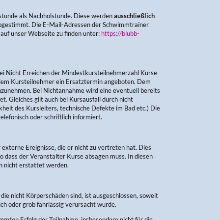
stunde als Nachholstunde. Diese werden
ausschließlich
 abgestimmt. Die E-Mail-Adressen der Schwimmtrainer
 auf unser Webseite zu finden unter:
https://blubb-
bei Nicht Erreichen der Mindestkursteilnehmerzahl Kurse
d dem Kursteilnehmer ein Ersatztermin angeboten. Dem
anzunehmen. Bei Nichtannahme wird eine eventuell bereits
 Gleiches gilt auch bei Kursausfall durch nicht
kheit des Kursleiters, technische Defekte im Bad etc.) Die
efonisch oder schriftlich informiert.
 externe Ereignisse, die er nicht zu vertreten hat. Dies
so dass der Veranstalter Kurse absagen muss. In diesen
 nicht erstattet werden.
die nicht Körperschäden sind, ist ausgeschlossen, soweit
ich oder grob fahrlässig verursacht wurde.
immten Erfolg der Teilnahme, insbesondere nicht für die