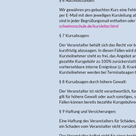
§ 6 Nachholstunden:
Wir gewähren pro gebuchten Kurs eine Fehl
per E-Mail mit dem jeweiligen Kursleitung
sind in jeder Begrüßungsmail enthalten oder
schwimmschule.de/kursleiter.html
§ 7 Kursabsagen:
Der Veranstalter behält sich das Recht vor 
kurzfristig abzusagen. In diesen Fällen wir
Kursteilnehmer steht es frei, das Angebot 
gezahlte Kursgebühr zu 100% zurückerstattet.
vorhersehbare interne Ereignisse (z. B. Kran
Kursteilnehmer werden bei Terminabsagen tel
§ 8 Kursabsagen durch höhere Gewalt:
Der Veranstalter ist nicht verantwortlich, für
gilt für höhere Gewalt oder auch sonstiges, 
Fällen können bereits bezahlte Kursgebühren
§ 9 Haftung und Versicherungen:
Eine Haftung des Veranstalters für Schäden, 
ein Schaden vom Veranstalter nicht vorsätzl
Der Veranstalter haftet nicht für einen best