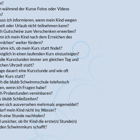
n?
ch während der Kurse Fotos oder Videos
n?
ss ich informieren, wenn mein Kind wegen
eit oder Urlaub nicht teilnehmen kann?
ch Gutscheine zum Verschenken erwerben?
nn ich mein Kind nach dem Erreichen des
erdchen“ weiter fördern?
ahre ich, ob mein Kurs statt findet?
möglich in einen laufenden Kurs einzusteigen?
 die Kursstunden immer am gleichen Tag und
ichen Uhrzeit statt?
ge dauert eine Kursstunde und wie oft
der Kurs statt?
ch die blubb Schwimmschule telefonisch
en, wenn ich Fragen habe?
ch Probestunden vereinbaren?
 blubb Schließzeiten?
ben sich ausversehen mehrmals angemeldet?
arf mein Kind nicht ins Wasser?
ch eine Stunde nachholen?
d unsicher, ob Ihr Kind die erste(n) Stunde(n)
e den Schwimmkurs schafft?