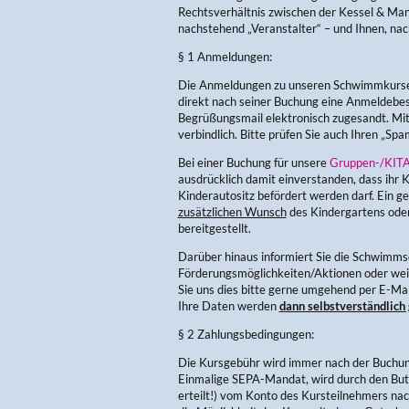
Rechtsverhältnis zwischen der Kessel & Ma
nachstehend „Veranstalter“ – und Ihnen, na
§ 1 Anmeldungen:
Die Anmeldungen zu unseren Schwimmkursen 
direkt nach seiner Buchung eine Anmeldebes
Begrüßungsmail elektronisch zugesandt. Mi
verbindlich. Bitte prüfen Sie auch Ihren „Sp
Bei einer Buchung für unsere
Gruppen-/KITA
ausdrücklich damit einverstanden, dass ihr K
Kinderautositz befördert werden darf. Ein 
zusätzlichen Wunsch
des Kindergartens oder 
bereitgestellt.
Darüber hinaus informiert Sie die Schwimms
Förderungsmöglichkeiten/Aktionen oder weit
Sie uns dies bitte gerne umgehend per E-Ma
Ihre Daten werden
dann selbstverständlich 
§ 2 Zahlungsbedingungen:
Die Kursgebühr wird immer nach der Buchung 
Einmalige SEPA-Mandat, wird durch den Bu
erteilt!) vom Konto des Kursteilnehmers na