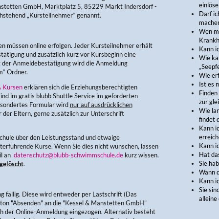
einlöse
nstetten GmbH, Marktplatz 5, 85229 Markt Indersdorf -
Darf i
chstehend „Kursteilnehmer“ genannt.
mache
Wen mu
Krankh
müssen online erfolgen. Jeder Kursteilnehmer erhält
Kann i
tätigung und zusätzlich kurz vor Kursbeginn eine
Wie ka
t der Anmeldebestätigung wird die Anmeldung
„Seepf
am“ Ordner.
Wie erf
Ist es 
 Kursen
erklären sich die Erziehungsberechtigten
Finden
ind im gratis blubb Shuttle Service im geforderten
zur gle
gesondertes Formular wird
nur auf ausdrücklichen
Wie lan
der Eltern, gerne zusätzlich zur Unterschrift
findet 
Kann i
erreich
chule über den Leistungsstand und etwaige
Kann i
erführende Kurse. Wenn Sie dies nicht wünschen, lassen
Hat das
il an
datenschutz@blubb-schwimmschule.de
kurz wissen.
Sie ha
gelöscht
.
Wann d
Kann i
Sie sin
fällig. Diese wird entweder per Lastschrift (Das
allein
tton "Absenden" an die "Kessel & Manstetten GmbH"
ch der Online-Anmeldung eingezogen. Alternativ besteht