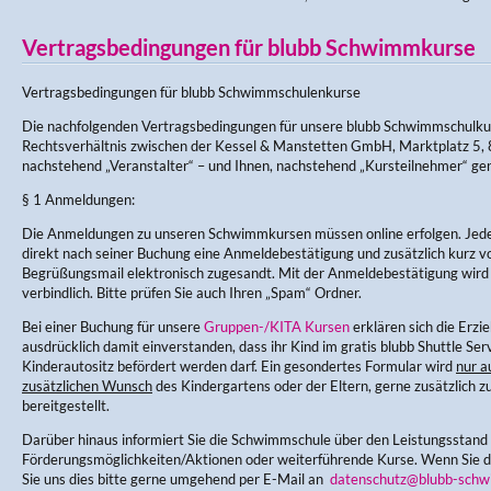
Vertragsbedingungen für blubb Schwimmkurse
Vertragsbedingungen für blubb Schwimmschulenkurse
Die nachfolgenden Vertragsbedingungen für unsere blubb Schwimmschulku
Rechtsverhältnis zwischen der Kessel & Manstetten GmbH, Marktplatz 5, 
nachstehend „Veranstalter“ – und Ihnen, nachstehend „Kursteilnehmer“ ge
§ 1 Anmeldungen:
Die Anmeldungen zu unseren Schwimmkursen müssen online erfolgen. Jede
direkt nach seiner Buchung eine Anmeldebestätigung und zusätzlich kurz v
Begrüßungsmail elektronisch zugesandt. Mit der Anmeldebestätigung wir
verbindlich. Bitte prüfen Sie auch Ihren „Spam“ Ordner.
Bei einer Buchung für unsere
Gruppen-/KITA Kursen
erklären sich die Erz
ausdrücklich damit einverstanden, dass ihr Kind im gratis blubb Shuttle Ser
Kinderautositz befördert werden darf. Ein gesondertes Formular wird
nur a
zusätzlichen Wunsch
des Kindergartens oder der Eltern, gerne zusätzlich zu
bereitgestellt.
Darüber hinaus informiert Sie die Schwimmschule über den Leistungsstand
Förderungsmöglichkeiten/Aktionen oder weiterführende Kurse. Wenn Sie di
Sie uns dies bitte gerne umgehend per E-Mail an
datenschutz@blubb-schw