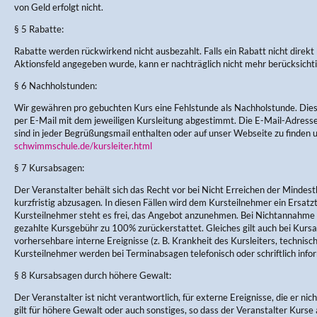
von Geld erfolgt nicht.
§ 5 Rabatte:
Rabatte werden rückwirkend nicht ausbezahlt. Falls ein Rabatt nicht direkt
Aktionsfeld angegeben wurde, kann er nachträglich nicht mehr berücksicht
§ 6 Nachholstunden:
Wir gewähren pro gebuchten Kurs eine Fehlstunde als Nachholstunde. Di
per E-Mail mit dem jeweiligen Kursleitung abgestimmt. Die E-Mail-Adres
sind in jeder Begrüßungsmail enthalten oder auf unser Webseite zu finden 
schwimmschule.de/kursleiter.html
§ 7 Kursabsagen:
Der Veranstalter behält sich das Recht vor bei Nicht Erreichen der Mindes
kurzfristig abzusagen. In diesen Fällen wird dem Kursteilnehmer ein Ersa
Kursteilnehmer steht es frei, das Angebot anzunehmen. Bei Nichtannahme w
gezahlte Kursgebühr zu 100% zurückerstattet. Gleiches gilt auch bei Kursau
vorhersehbare interne Ereignisse (z. B. Krankheit des Kursleiters, technisc
Kursteilnehmer werden bei Terminabsagen telefonisch oder schriftlich infor
§ 8 Kursabsagen durch höhere Gewalt:
Der Veranstalter ist nicht verantwortlich, für externe Ereignisse, die er nic
gilt für höhere Gewalt oder auch sonstiges, so dass der Veranstalter Kurse