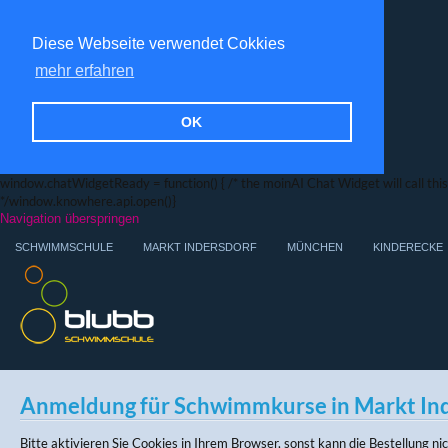
Diese Webseite verwendet Cokkies
mehr erfahren
OK
window.chatWidgetReady = function() { /* the moinAI Chat Widget will call this f
*/window.knowhere.api.open()}
Navigation überspringen
SCHWIMMSCHULE
MARKT INDERSDORF
MÜNCHEN
KINDERECKE
Anmeldung für Schwimmkurse in Markt In
Bitte aktivieren Sie Cookies in Ihrem Browser, sonst kann die Bestellung n