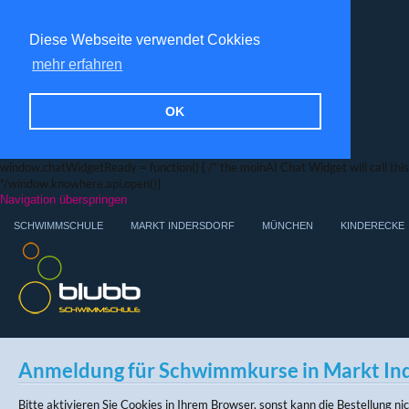
Diese Webseite verwendet Cokkies
mehr erfahren
OK
window.chatWidgetReady = function() { /* the moinAI Chat Widget will call this f
*/window.knowhere.api.open()}
Navigation überspringen
SCHWIMMSCHULE
MARKT INDERSDORF
MÜNCHEN
KINDERECKE
Anmeldung für Schwimmkurse in Markt In
Bitte aktivieren Sie Cookies in Ihrem Browser, sonst kann die Bestellung n