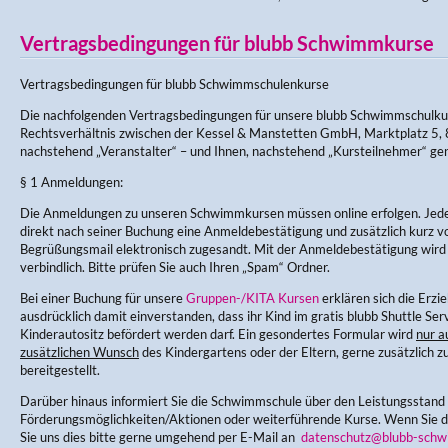
Vertragsbedingungen für blubb Schwimmkurse
Vertragsbedingungen für blubb Schwimmschulenkurse
Die nachfolgenden Vertragsbedingungen für unsere blubb Schwimmschulku
Rechtsverhältnis zwischen der Kessel & Manstetten GmbH, Marktplatz 5, 
nachstehend „Veranstalter“ – und Ihnen, nachstehend „Kursteilnehmer“ ge
§ 1 Anmeldungen:
Die Anmeldungen zu unseren Schwimmkursen müssen online erfolgen. Jede
direkt nach seiner Buchung eine Anmeldebestätigung und zusätzlich kurz v
Begrüßungsmail elektronisch zugesandt. Mit der Anmeldebestätigung wir
verbindlich. Bitte prüfen Sie auch Ihren „Spam“ Ordner.
Bei einer Buchung für unsere
Gruppen-/KITA Kursen
erklären sich die Erz
ausdrücklich damit einverstanden, dass ihr Kind im gratis blubb Shuttle Ser
Kinderautositz befördert werden darf. Ein gesondertes Formular wird
nur a
zusätzlichen Wunsch
des Kindergartens oder der Eltern, gerne zusätzlich zu
bereitgestellt.
Darüber hinaus informiert Sie die Schwimmschule über den Leistungsstand
Förderungsmöglichkeiten/Aktionen oder weiterführende Kurse. Wenn Sie di
Sie uns dies bitte gerne umgehend per E-Mail an
datenschutz@blubb-schw