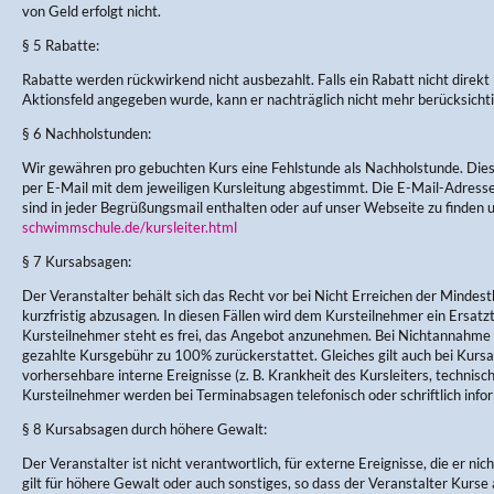
von Geld erfolgt nicht.
§ 5 Rabatte:
Rabatte werden rückwirkend nicht ausbezahlt. Falls ein Rabatt nicht direkt
Aktionsfeld angegeben wurde, kann er nachträglich nicht mehr berücksicht
§ 6 Nachholstunden:
Wir gewähren pro gebuchten Kurs eine Fehlstunde als Nachholstunde. Di
per E-Mail mit dem jeweiligen Kursleitung abgestimmt. Die E-Mail-Adres
sind in jeder Begrüßungsmail enthalten oder auf unser Webseite zu finden 
schwimmschule.de/kursleiter.html
§ 7 Kursabsagen:
Der Veranstalter behält sich das Recht vor bei Nicht Erreichen der Mindes
kurzfristig abzusagen. In diesen Fällen wird dem Kursteilnehmer ein Ersa
Kursteilnehmer steht es frei, das Angebot anzunehmen. Bei Nichtannahme w
gezahlte Kursgebühr zu 100% zurückerstattet. Gleiches gilt auch bei Kursau
vorhersehbare interne Ereignisse (z. B. Krankheit des Kursleiters, technisc
Kursteilnehmer werden bei Terminabsagen telefonisch oder schriftlich infor
§ 8 Kursabsagen durch höhere Gewalt:
Der Veranstalter ist nicht verantwortlich, für externe Ereignisse, die er nic
gilt für höhere Gewalt oder auch sonstiges, so dass der Veranstalter Kurse