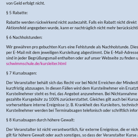
von Geld erfolgt nicht.
§ 5 Rabatte:
Rabatte werden rückwirkend nicht ausbezahlt. Falls ein Rabatt nicht direkt
Aktionsfeld angegeben wurde, kann er nachträglich nicht mehr berücksicht
§ 6 Nachholstunden:
Wir gewähren pro gebuchten Kurs eine Fehlstunde als Nachholstunde. Di
per E-Mail mit dem jeweiligen Kursleitung abgestimmt. Die E-Mail-Adres
sind in jeder Begrüßungsmail enthalten oder auf unser Webseite zu finden 
schwimmschule.de/kursleiter.html
§ 7 Kursabsagen:
Der Veranstalter behält sich das Recht vor bei Nicht Erreichen der Mindes
kurzfristig abzusagen. In diesen Fällen wird dem Kursteilnehmer ein Ersa
Kursteilnehmer steht es frei, das Angebot anzunehmen. Bei Nichtannahme w
gezahlte Kursgebühr zu 100% zurückerstattet. Gleiches gilt auch bei Kursau
vorhersehbare interne Ereignisse (z. B. Krankheit des Kursleiters, technisc
Kursteilnehmer werden bei Terminabsagen telefonisch oder schriftlich infor
§ 8 Kursabsagen durch höhere Gewalt:
Der Veranstalter ist nicht verantwortlich, für externe Ereignisse, die er nic
gilt für höhere Gewalt oder auch sonstiges, so dass der Veranstalter Kurse