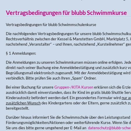
Vertragsbedingungen für blubb Schwimmkurse
Vertragsbedingungen für blubb Schwimmschulenkurse
Die nachfolgenden Vertragsbedingungen für unsere blubb Schwimmschulku
Rechtsverhältnis zwischen der Kessel & Manstetten GmbH, Marktplatz 5, 
nachstehend „Veranstalter“ – und Ihnen, nachstehend „Kursteilnehmer“ ge
§ 1 Anmeldungen:
Die Anmeldungen zu unseren Schwimmkursen müssen online erfolgen. Jede
direkt nach seiner Buchung eine Anmeldebestätigung und zusätzlich kurz v
Begrüßungsmail elektronisch zugesandt. Mit der Anmeldebestätigung wir
verbindlich. Bitte prüfen Sie auch Ihren „Spam“ Ordner.
Bei einer Buchung für unsere
Gruppen-/KITA Kursen
erklären sich die Erz
ausdrücklich damit einverstanden, dass ihr Kind im gratis blubb Shuttle Ser
Kinderautositz befördert werden darf. Ein gesondertes Formular wird
nur a
zusätzlichen Wunsch
des Kindergartens oder der Eltern, gerne zusätzlich zu
bereitgestellt.
Darüber hinaus informiert Sie die Schwimmschule über den Leistungsstand
Förderungsmöglichkeiten/Aktionen oder weiterführende Kurse. Wenn Sie di
Sie uns dies bitte gerne umgehend per E-Mail an
datenschutz@blubb-schw