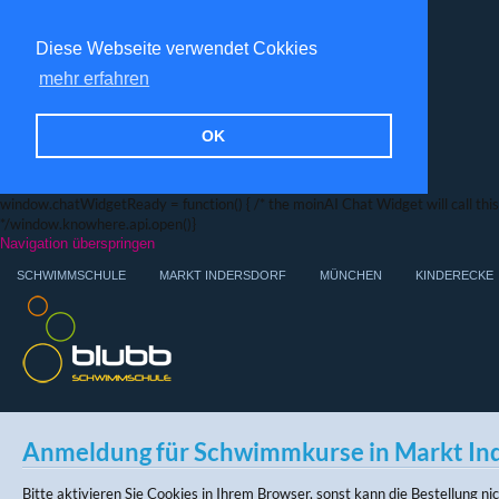
Diese Webseite verwendet Cokkies
mehr erfahren
OK
window.chatWidgetReady = function() { /* the moinAI Chat Widget will call this f
*/window.knowhere.api.open()}
Navigation überspringen
SCHWIMMSCHULE
MARKT INDERSDORF
MÜNCHEN
KINDERECKE
Anmeldung für Schwimmkurse in Markt In
Bitte aktivieren Sie Cookies in Ihrem Browser, sonst kann die Bestellung n