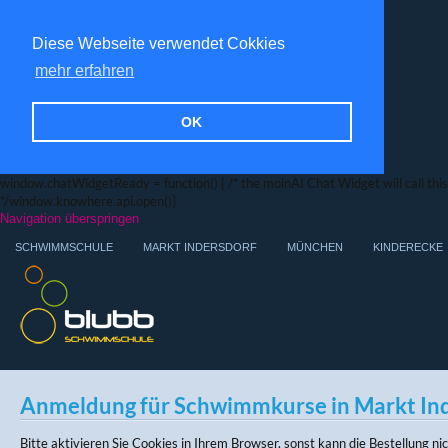
Diese Webseite verwendet Cokkies
mehr erfahren
OK
window.chatWidgetReady = function() { /* the moinAI Chat Widget will call this f
*/window.knowhere.api.open()}
Navigation überspringen
SCHWIMMSCHULE
MARKT INDERSDORF
MÜNCHEN
KINDERECKE
Anmeldung für Schwimmkurse in Markt In
Bitte aktivieren Sie Cookies in Ihrem Browser, sonst kann die Bestellung n