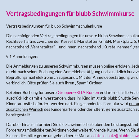
Vertragsbedingungen für blubb Schwimmkurse
Vertragsbedingungen für blubb Schwimmschulenkurse
Die nachfolgenden Vertragsbedingungen für unsere blubb Schwimmschulku
Rechtsverhältnis zwischen der Kessel & Manstetten GmbH, Marktplatz 5, 
nachstehend „Veranstalter“ – und Ihnen, nachstehend „Kursteilnehmer“ ge
§ 1 Anmeldungen:
Die Anmeldungen zu unseren Schwimmkursen müssen online erfolgen. Jede
direkt nach seiner Buchung eine Anmeldebestätigung und zusätzlich kurz v
Begrüßungsmail elektronisch zugesandt. Mit der Anmeldebestätigung wir
verbindlich. Bitte prüfen Sie auch Ihren „Spam“ Ordner.
Bei einer Buchung für unsere
Gruppen-/KITA Kursen
erklären sich die Erz
ausdrücklich damit einverstanden, dass ihr Kind im gratis blubb Shuttle Ser
Kinderautositz befördert werden darf. Ein gesondertes Formular wird
nur a
zusätzlichen Wunsch
des Kindergartens oder der Eltern, gerne zusätzlich zu
bereitgestellt.
Darüber hinaus informiert Sie die Schwimmschule über den Leistungsstand
Förderungsmöglichkeiten/Aktionen oder weiterführende Kurse. Wenn Sie di
Sie uns dies bitte gerne umgehend per E-Mail an
datenschutz@blubb-schw