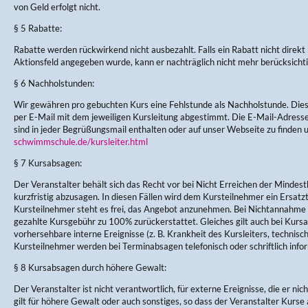
von Geld erfolgt nicht.
§ 5 Rabatte:
Rabatte werden rückwirkend nicht ausbezahlt. Falls ein Rabatt nicht direkt
Aktionsfeld angegeben wurde, kann er nachträglich nicht mehr berücksicht
§ 6 Nachholstunden:
Wir gewähren pro gebuchten Kurs eine Fehlstunde als Nachholstunde. Di
per E-Mail mit dem jeweiligen Kursleitung abgestimmt. Die E-Mail-Adres
sind in jeder Begrüßungsmail enthalten oder auf unser Webseite zu finden 
schwimmschule.de/kursleiter.html
§ 7 Kursabsagen:
Der Veranstalter behält sich das Recht vor bei Nicht Erreichen der Mindes
kurzfristig abzusagen. In diesen Fällen wird dem Kursteilnehmer ein Ersa
Kursteilnehmer steht es frei, das Angebot anzunehmen. Bei Nichtannahme w
gezahlte Kursgebühr zu 100% zurückerstattet. Gleiches gilt auch bei Kursau
vorhersehbare interne Ereignisse (z. B. Krankheit des Kursleiters, technisc
Kursteilnehmer werden bei Terminabsagen telefonisch oder schriftlich infor
§ 8 Kursabsagen durch höhere Gewalt:
Der Veranstalter ist nicht verantwortlich, für externe Ereignisse, die er nic
gilt für höhere Gewalt oder auch sonstiges, so dass der Veranstalter Kurse