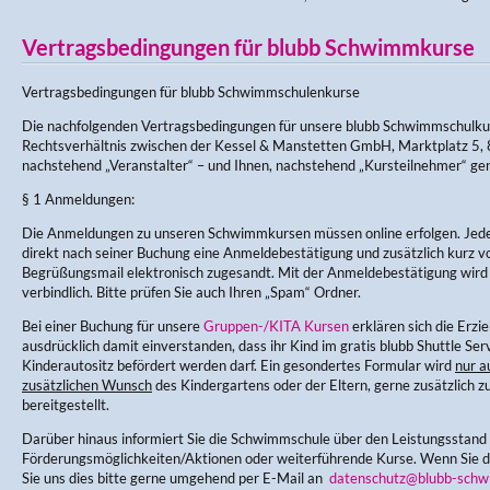
Vertragsbedingungen für blubb Schwimmkurse
Vertragsbedingungen für blubb Schwimmschulenkurse
Die nachfolgenden Vertragsbedingungen für unsere blubb Schwimmschulku
Rechtsverhältnis zwischen der Kessel & Manstetten GmbH, Marktplatz 5, 
nachstehend „Veranstalter“ – und Ihnen, nachstehend „Kursteilnehmer“ ge
§ 1 Anmeldungen:
Die Anmeldungen zu unseren Schwimmkursen müssen online erfolgen. Jede
direkt nach seiner Buchung eine Anmeldebestätigung und zusätzlich kurz v
Begrüßungsmail elektronisch zugesandt. Mit der Anmeldebestätigung wir
verbindlich. Bitte prüfen Sie auch Ihren „Spam“ Ordner.
Bei einer Buchung für unsere
Gruppen-/KITA Kursen
erklären sich die Erz
ausdrücklich damit einverstanden, dass ihr Kind im gratis blubb Shuttle Ser
Kinderautositz befördert werden darf. Ein gesondertes Formular wird
nur a
zusätzlichen Wunsch
des Kindergartens oder der Eltern, gerne zusätzlich zu
bereitgestellt.
Darüber hinaus informiert Sie die Schwimmschule über den Leistungsstand
Förderungsmöglichkeiten/Aktionen oder weiterführende Kurse. Wenn Sie di
Sie uns dies bitte gerne umgehend per E-Mail an
datenschutz@blubb-schw