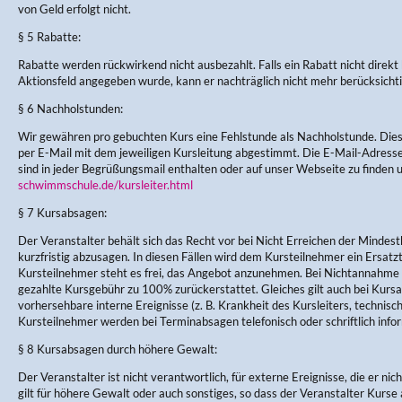
von Geld erfolgt nicht.
§ 5 Rabatte:
Rabatte werden rückwirkend nicht ausbezahlt. Falls ein Rabatt nicht direkt
Aktionsfeld angegeben wurde, kann er nachträglich nicht mehr berücksicht
§ 6 Nachholstunden:
Wir gewähren pro gebuchten Kurs eine Fehlstunde als Nachholstunde. Di
per E-Mail mit dem jeweiligen Kursleitung abgestimmt. Die E-Mail-Adres
sind in jeder Begrüßungsmail enthalten oder auf unser Webseite zu finden 
schwimmschule.de/kursleiter.html
§ 7 Kursabsagen:
Der Veranstalter behält sich das Recht vor bei Nicht Erreichen der Mindes
kurzfristig abzusagen. In diesen Fällen wird dem Kursteilnehmer ein Ersa
Kursteilnehmer steht es frei, das Angebot anzunehmen. Bei Nichtannahme w
gezahlte Kursgebühr zu 100% zurückerstattet. Gleiches gilt auch bei Kursau
vorhersehbare interne Ereignisse (z. B. Krankheit des Kursleiters, technisc
Kursteilnehmer werden bei Terminabsagen telefonisch oder schriftlich infor
§ 8 Kursabsagen durch höhere Gewalt:
Der Veranstalter ist nicht verantwortlich, für externe Ereignisse, die er nic
gilt für höhere Gewalt oder auch sonstiges, so dass der Veranstalter Kurse