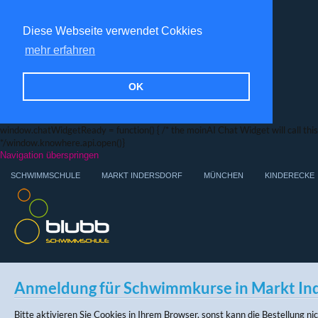
Diese Webseite verwendet Cokkies
mehr erfahren
OK
window.chatWidgetReady = function() { /* the moinAI Chat Widget will call this f
*/window.knowhere.api.open()}
Navigation überspringen
SCHWIMMSCHULE
MARKT INDERSDORF
MÜNCHEN
KINDERECKE
Anmeldung für Schwimmkurse in Markt In
Bitte aktivieren Sie Cookies in Ihrem Browser, sonst kann die Bestellung n