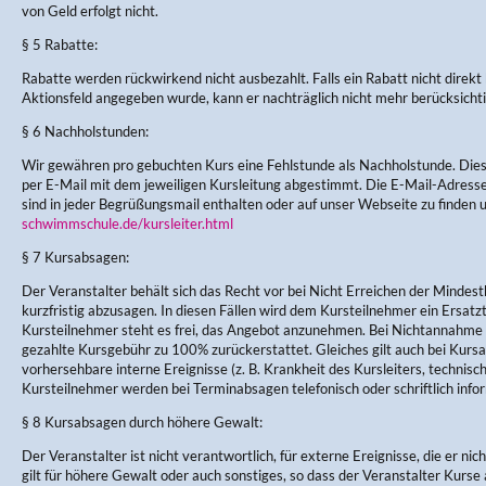
von Geld erfolgt nicht.
§ 5 Rabatte:
Rabatte werden rückwirkend nicht ausbezahlt. Falls ein Rabatt nicht direkt
Aktionsfeld angegeben wurde, kann er nachträglich nicht mehr berücksicht
§ 6 Nachholstunden:
Wir gewähren pro gebuchten Kurs eine Fehlstunde als Nachholstunde. Di
per E-Mail mit dem jeweiligen Kursleitung abgestimmt. Die E-Mail-Adres
sind in jeder Begrüßungsmail enthalten oder auf unser Webseite zu finden 
schwimmschule.de/kursleiter.html
§ 7 Kursabsagen:
Der Veranstalter behält sich das Recht vor bei Nicht Erreichen der Mindes
kurzfristig abzusagen. In diesen Fällen wird dem Kursteilnehmer ein Ersa
Kursteilnehmer steht es frei, das Angebot anzunehmen. Bei Nichtannahme w
gezahlte Kursgebühr zu 100% zurückerstattet. Gleiches gilt auch bei Kursau
vorhersehbare interne Ereignisse (z. B. Krankheit des Kursleiters, technisc
Kursteilnehmer werden bei Terminabsagen telefonisch oder schriftlich infor
§ 8 Kursabsagen durch höhere Gewalt:
Der Veranstalter ist nicht verantwortlich, für externe Ereignisse, die er nic
gilt für höhere Gewalt oder auch sonstiges, so dass der Veranstalter Kurse