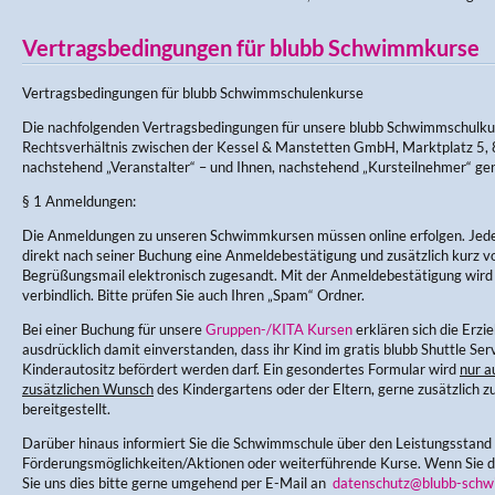
Vertragsbedingungen für blubb Schwimmkurse
Vertragsbedingungen für blubb Schwimmschulenkurse
Die nachfolgenden Vertragsbedingungen für unsere blubb Schwimmschulku
Rechtsverhältnis zwischen der Kessel & Manstetten GmbH, Marktplatz 5, 
nachstehend „Veranstalter“ – und Ihnen, nachstehend „Kursteilnehmer“ ge
§ 1 Anmeldungen:
Die Anmeldungen zu unseren Schwimmkursen müssen online erfolgen. Jede
direkt nach seiner Buchung eine Anmeldebestätigung und zusätzlich kurz v
Begrüßungsmail elektronisch zugesandt. Mit der Anmeldebestätigung wir
verbindlich. Bitte prüfen Sie auch Ihren „Spam“ Ordner.
Bei einer Buchung für unsere
Gruppen-/KITA Kursen
erklären sich die Erz
ausdrücklich damit einverstanden, dass ihr Kind im gratis blubb Shuttle Ser
Kinderautositz befördert werden darf. Ein gesondertes Formular wird
nur a
zusätzlichen Wunsch
des Kindergartens oder der Eltern, gerne zusätzlich zu
bereitgestellt.
Darüber hinaus informiert Sie die Schwimmschule über den Leistungsstand
Förderungsmöglichkeiten/Aktionen oder weiterführende Kurse. Wenn Sie di
Sie uns dies bitte gerne umgehend per E-Mail an
datenschutz@blubb-schw