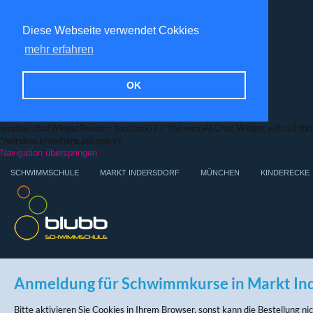
Diese Webseite verwendet Cokkies
mehr erfahren
OK
window.chatWidgetReady = function() { /* the moinAI Chat Widget will call this f
*/window.knowhere.api.open()}
Navigation überspringen
SCHWIMMSCHULE
MARKT INDERSDORF
MÜNCHEN
KINDERECKE
Anmeldung für Schwimmkurse in Markt In
Bitte aktivieren Sie Cookies in Ihrem Browser, sonst kann die Bestellung n