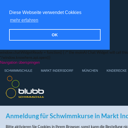
Diese Webseite verwendet Cokkies
mehr erfahren
OK
window.chatWidgetReady = function() { /* the moinAI Chat Widget will call this f
*/window.knowhere.api.open()}
Navigation überspringen
SCHWIMMSCHULE
MARKT INDERSDORF
MÜNCHEN
KINDERECKE
Anmeldung für Schwimmkurse in Markt In
Bitte aktivieren Sie Cookies in Ihrem Browser, sonst kann die Bestellung n