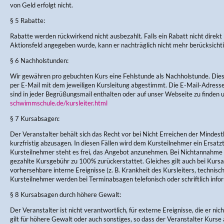
von Geld erfolgt nicht.
§ 5 Rabatte:
Rabatte werden rückwirkend nicht ausbezahlt. Falls ein Rabatt nicht direkt
Aktionsfeld angegeben wurde, kann er nachträglich nicht mehr berücksicht
§ 6 Nachholstunden:
Wir gewähren pro gebuchten Kurs eine Fehlstunde als Nachholstunde. Di
per E-Mail mit dem jeweiligen Kursleitung abgestimmt. Die E-Mail-Adres
sind in jeder Begrüßungsmail enthalten oder auf unser Webseite zu finden 
schwimmschule.de/kursleiter.html
§ 7 Kursabsagen:
Der Veranstalter behält sich das Recht vor bei Nicht Erreichen der Mindes
kurzfristig abzusagen. In diesen Fällen wird dem Kursteilnehmer ein Ersa
Kursteilnehmer steht es frei, das Angebot anzunehmen. Bei Nichtannahme w
gezahlte Kursgebühr zu 100% zurückerstattet. Gleiches gilt auch bei Kursau
vorhersehbare interne Ereignisse (z. B. Krankheit des Kursleiters, technisc
Kursteilnehmer werden bei Terminabsagen telefonisch oder schriftlich infor
§ 8 Kursabsagen durch höhere Gewalt:
Der Veranstalter ist nicht verantwortlich, für externe Ereignisse, die er nic
gilt für höhere Gewalt oder auch sonstiges, so dass der Veranstalter Kurse