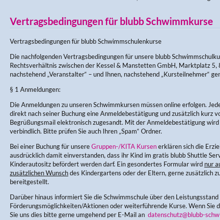
Vertragsbedingungen für blubb Schwimmkurse
Vertragsbedingungen für blubb Schwimmschulenkurse
Die nachfolgenden Vertragsbedingungen für unsere blubb Schwimmschulku
Rechtsverhältnis zwischen der Kessel & Manstetten GmbH, Marktplatz 5, 
nachstehend „Veranstalter“ – und Ihnen, nachstehend „Kursteilnehmer“ ge
§ 1 Anmeldungen:
Die Anmeldungen zu unseren Schwimmkursen müssen online erfolgen. Jede
direkt nach seiner Buchung eine Anmeldebestätigung und zusätzlich kurz v
Begrüßungsmail elektronisch zugesandt. Mit der Anmeldebestätigung wir
verbindlich. Bitte prüfen Sie auch Ihren „Spam“ Ordner.
Bei einer Buchung für unsere
Gruppen-/KITA Kursen
erklären sich die Erz
ausdrücklich damit einverstanden, dass ihr Kind im gratis blubb Shuttle Ser
Kinderautositz befördert werden darf. Ein gesondertes Formular wird
nur a
zusätzlichen Wunsch
des Kindergartens oder der Eltern, gerne zusätzlich zu
bereitgestellt.
Darüber hinaus informiert Sie die Schwimmschule über den Leistungsstand
Förderungsmöglichkeiten/Aktionen oder weiterführende Kurse. Wenn Sie di
Sie uns dies bitte gerne umgehend per E-Mail an
datenschutz@blubb-schw