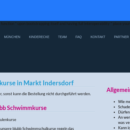
function * upon bootstrapping itself and having full interoperability * place yo
MÜNCHEN
KINDERECKE
TEAM
FAQ
KONTAKT
PARTNER
rse in Markt Indersdorf
Allgemei
r, sonst kann die Bestellung nicht durchgeführt werden.
Wie mel
lubb Schwimmkurse
Schade
Dürfen
An wem
ulenkurse
was ve
Kann i
 unsere blubb Schwimmschulkurse regeln das