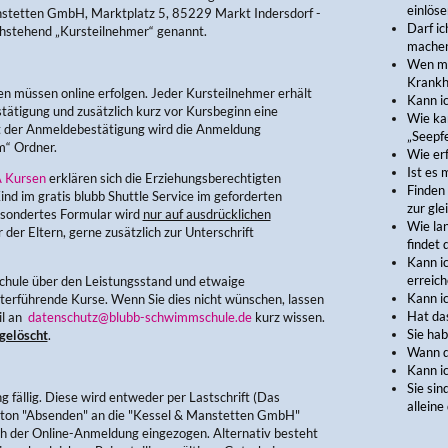
einlöse
nstetten GmbH, Marktplatz 5, 85229 Markt Indersdorf -
Darf i
chstehend „Kursteilnehmer“ genannt.
mache
Wen mu
Krankh
müssen online erfolgen. Jeder Kursteilnehmer erhält
Kann i
tätigung und zusätzlich kurz vor Kursbeginn eine
Wie ka
t der Anmeldebestätigung wird die Anmeldung
„Seepf
am“ Ordner.
Wie erf
Ist es 
 Kursen
erklären sich die Erziehungsberechtigten
Finden
ind im gratis blubb Shuttle Service im geforderten
zur gle
gesondertes Formular wird
nur auf ausdrücklichen
Wie lan
der Eltern, gerne zusätzlich zur Unterschrift
findet 
Kann i
erreich
chule über den Leistungsstand und etwaige
Kann i
erführende Kurse. Wenn Sie dies nicht wünschen, lassen
Hat das
il an
datenschutz@blubb-schwimmschule.de
kurz wissen.
Sie ha
gelöscht
.
Wann d
Kann i
Sie sin
fällig. Diese wird entweder per Lastschrift (Das
allein
tton "Absenden" an die "Kessel & Manstetten GmbH"
ch der Online-Anmeldung eingezogen. Alternativ besteht