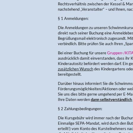
Rechtsverhältnis zwischen der Kessel & Ma
nachstehend „Veranstalter“ – und Ihnen, na
§ 1 Anmeldungen:
Die Anmeldungen zu unseren Schwimmkursen 
direkt nach seiner Buchung eine Anmeldebes
Begrüßungsmail elektronisch zugesandt. Mi
verbindlich. Bitte prüfen Sie auch Ihren „Sp
Bei einer Buchung für unsere
Gruppen-/KITA
ausdrücklich damit einverstanden, dass ihr K
Kinderautositz befördert werden darf. Ein 
zusätzlichen Wunsch
des Kindergartens oder 
bereitgestellt.
Darüber hinaus informiert Sie die Schwimms
Förderungsmöglichkeiten/Aktionen oder weit
Sie uns dies bitte gerne umgehend per E-Ma
Ihre Daten werden
dann selbstverständlich 
§ 2 Zahlungsbedingungen:
Die Kursgebühr wird immer nach der Buchung 
Einmalige SEPA-Mandat, wird durch den Bu
erteilt!) vom Konto des Kursteilnehmers na