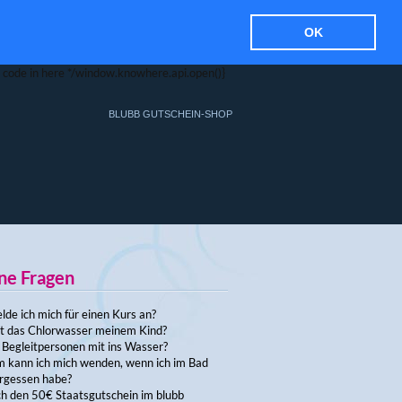
OK
ur code in here */window.knowhere.api.open()}
BLUBB GUTSCHEIN-SHOP
ne Fragen
de ich mich für einen Kurs an?
t das Chlorwasser meinem Kind?
 Begleitpersonen mit ins Wasser?
 kann ich mich wenden, wenn ich im Bad
rgessen habe?
ch den 50€ Staatsgutschein im blubb