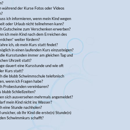
n?
ch während der Kurse Fotos oder Videos
n?
ss ich informieren, wenn mein Kind wegen
eit oder Urlaub nicht teilnehmen kann?
ch Gutscheine zum Verschenken erwerben?
nn ich mein Kind nach dem Erreichen des
erdchen“ weiter fördern?
ahre ich, ob mein Kurs statt findet?
möglich in einen laufenden Kurs einzusteigen?
 die Kursstunden immer am gleichen Tag und
ichen Uhrzeit statt?
ge dauert eine Kursstunde und wie oft
der Kurs statt?
ch die blubb Schwimmschule telefonisch
en, wenn ich Fragen habe?
ch Probestunden vereinbaren?
 blubb Schließzeiten?
ben sich ausversehen mehrmals angemeldet?
arf mein Kind nicht ins Wasser?
ch eine Stunde nachholen?
d unsicher, ob Ihr Kind die erste(n) Stunde(n)
e den Schwimmkurs schafft?