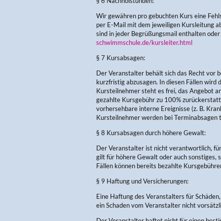
§ 6 Nachholstunden:
Wir gewähren pro gebuchten Kurs eine Fehl
per E-Mail mit dem jeweiligen Kursleitung
sind in jeder Begrüßungsmail enthalten oder
schwimmschule.de/kursleiter.html
§ 7 Kursabsagen:
Der Veranstalter behält sich das Recht vor 
kurzfristig abzusagen. In diesen Fällen wir
Kursteilnehmer steht es frei, das Angebot 
gezahlte Kursgebühr zu 100% zurückerstattet.
vorhersehbare interne Ereignisse (z. B. Kran
Kursteilnehmer werden bei Terminabsagen tel
§ 8 Kursabsagen durch höhere Gewalt:
Der Veranstalter ist nicht verantwortlich, für
gilt für höhere Gewalt oder auch sonstiges, 
Fällen können bereits bezahlte Kursgebühren
§ 9 Haftung und Versicherungen:
Eine Haftung des Veranstalters für Schäden, 
ein Schaden vom Veranstalter nicht vorsätzl
Der Veranstalter haftet nicht für einen best