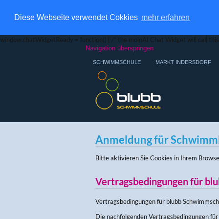
Diese Webseite verwendet Cokkies
mehr erfahren
window.chatWidgetReady = function() { /* the moinAI Chat Widget will call this 
Navigation überspringen
SCHWIMMSCHULE
MARKT INDERSDORF
Anmeldung für Schwimmku
Bitte aktivieren Sie Cookies in Ihrem Browse
Vertragsbedingungen für b
Vertragsbedingungen für blubb Schwimmsch
Die nachfolgenden Vertragsbedingungen für