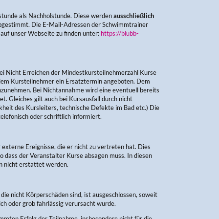
stunde als Nachholstunde. Diese werden
ausschließlich
 abgestimmt. Die E-Mail-Adressen der Schwimmtrainer
 auf unser Webseite zu finden unter:
https://blubb-
bei Nicht Erreichen der Mindestkursteilnehmerzahl Kurse
d dem Kursteilnehmer ein Ersatztermin angeboten. Dem
anzunehmen. Bei Nichtannahme wird eine eventuell bereits
 Gleiches gilt auch bei Kursausfall durch nicht
kheit des Kursleiters, technische Defekte im Bad etc.) Die
efonisch oder schriftlich informiert.
 externe Ereignisse, die er nicht zu vertreten hat. Dies
so dass der Veranstalter Kurse absagen muss. In diesen
 nicht erstattet werden.
die nicht Körperschäden sind, ist ausgeschlossen, soweit
ich oder grob fahrlässig verursacht wurde.
immten Erfolg der Teilnahme, insbesondere nicht für die