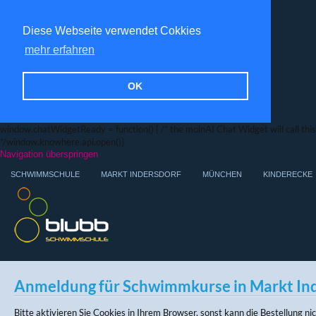
Diese Webseite verwendet Cokkies
mehr erfahren
OK
window.chatWidgetReady = function() { /* the moinAI Chat Widget will call this f
*/window.knowhere.api.open()}
Navigation überspringen
SCHWIMMSCHULE
MARKT INDERSDORF
MÜNCHEN
KINDERECKE
Anmeldung für Schwimmkurse in Markt In
Bitte aktivieren Sie Cookies in Ihrem Browser, sonst kann die Bestellung n