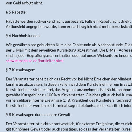
von Geld erfolgt nicht.
§ 5 Rabatte:
Rabatte werden rückwirkend nicht ausbezahlt. Falls ein Rabatt nicht direkt
Aktionsfeld angegeben wurde, kann er nachträglich nicht mehr berücksicht
§ 6 Nachholstunden:
Wir gewähren pro gebuchten Kurs eine Fehlstunde als Nachholstunde. Di
per E-Mail mit dem jeweiligen Kursleitung abgestimmt. Die E-Mail-Adres
sind in jeder Begrüßungsmail enthalten oder auf unser Webseite zu finden 
schwimmschule.de/kursleiter.html
§ 7 Kursabsagen:
Der Veranstalter behält sich das Recht vor bei Nicht Erreichen der Mindes
kurzfristig abzusagen. In diesen Fällen wird dem Kursteilnehmer ein Ersa
Kursteilnehmer steht es frei, das Angebot anzunehmen. Bei Nichtannahme w
gezahlte Kursgebühr zu 100% zurückerstattet. Gleiches gilt auch bei Kursau
vorhersehbare interne Ereignisse (z. B. Krankheit des Kursleiters, technisc
Kursteilnehmer werden bei Terminabsagen telefonisch oder schriftlich infor
§ 8 Kursabsagen durch höhere Gewalt:
Der Veranstalter ist nicht verantwortlich, für externe Ereignisse, die er nic
gilt für höhere Gewalt oder auch sonstiges, so dass der Veranstalter Kurse