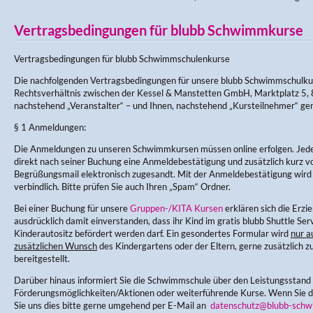
Vertragsbedingungen für blubb Schwimmkurse
Vertragsbedingungen für blubb Schwimmschulenkurse
Die nachfolgenden Vertragsbedingungen für unsere blubb Schwimmschulku
Rechtsverhältnis zwischen der Kessel & Manstetten GmbH, Marktplatz 5, 
nachstehend „Veranstalter“ – und Ihnen, nachstehend „Kursteilnehmer“ ge
§ 1 Anmeldungen:
Die Anmeldungen zu unseren Schwimmkursen müssen online erfolgen. Jede
direkt nach seiner Buchung eine Anmeldebestätigung und zusätzlich kurz v
Begrüßungsmail elektronisch zugesandt. Mit der Anmeldebestätigung wir
verbindlich. Bitte prüfen Sie auch Ihren „Spam“ Ordner.
Bei einer Buchung für unsere
Gruppen-/KITA Kursen
erklären sich die Erz
ausdrücklich damit einverstanden, dass ihr Kind im gratis blubb Shuttle Ser
Kinderautositz befördert werden darf. Ein gesondertes Formular wird
nur a
zusätzlichen Wunsch
des Kindergartens oder der Eltern, gerne zusätzlich zu
bereitgestellt.
Darüber hinaus informiert Sie die Schwimmschule über den Leistungsstand
Förderungsmöglichkeiten/Aktionen oder weiterführende Kurse. Wenn Sie di
Sie uns dies bitte gerne umgehend per E-Mail an
datenschutz@blubb-schw