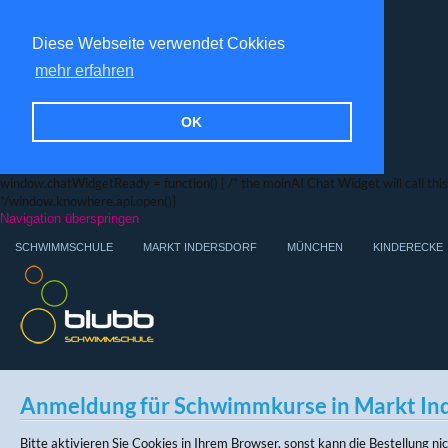
Diese Webseite verwendet Cokkies
mehr erfahren
OK
window.chatWidgetReady = function() { /* the moinAI Chat Widget will call this f
*/window.knowhere.api.open()}
Navigation überspringen
SCHWIMMSCHULE
MARKT INDERSDORF
MÜNCHEN
KINDERECKE
Anmeldung für Schwimmkurse in Markt In
Bitte aktivieren Sie Cookies in Ihrem Browser, sonst kann die Bestellung n