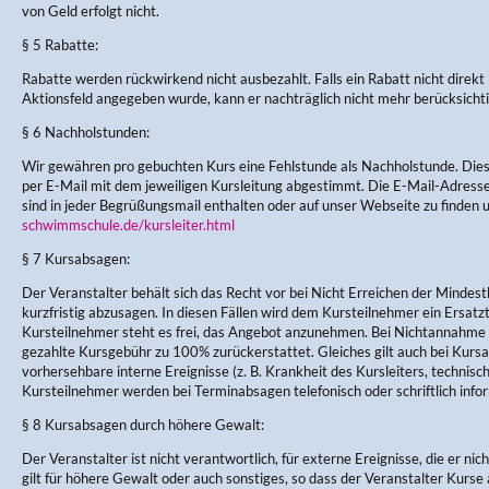
von Geld erfolgt nicht.
§ 5 Rabatte:
Rabatte werden rückwirkend nicht ausbezahlt. Falls ein Rabatt nicht direkt
Aktionsfeld angegeben wurde, kann er nachträglich nicht mehr berücksicht
§ 6 Nachholstunden:
Wir gewähren pro gebuchten Kurs eine Fehlstunde als Nachholstunde. Di
per E-Mail mit dem jeweiligen Kursleitung abgestimmt. Die E-Mail-Adres
sind in jeder Begrüßungsmail enthalten oder auf unser Webseite zu finden 
schwimmschule.de/kursleiter.html
§ 7 Kursabsagen:
Der Veranstalter behält sich das Recht vor bei Nicht Erreichen der Mindes
kurzfristig abzusagen. In diesen Fällen wird dem Kursteilnehmer ein Ersa
Kursteilnehmer steht es frei, das Angebot anzunehmen. Bei Nichtannahme w
gezahlte Kursgebühr zu 100% zurückerstattet. Gleiches gilt auch bei Kursau
vorhersehbare interne Ereignisse (z. B. Krankheit des Kursleiters, technisc
Kursteilnehmer werden bei Terminabsagen telefonisch oder schriftlich infor
§ 8 Kursabsagen durch höhere Gewalt:
Der Veranstalter ist nicht verantwortlich, für externe Ereignisse, die er nic
gilt für höhere Gewalt oder auch sonstiges, so dass der Veranstalter Kurse