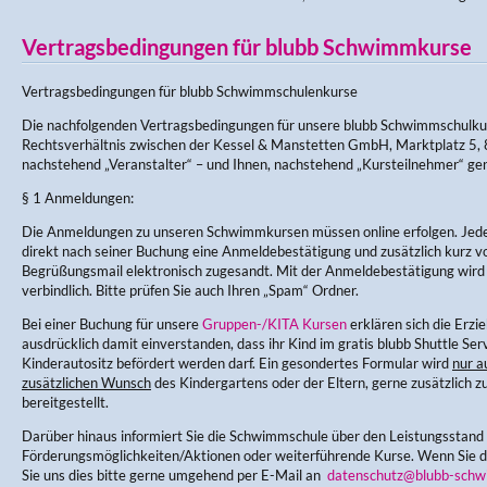
Vertragsbedingungen für blubb Schwimmkurse
Vertragsbedingungen für blubb Schwimmschulenkurse
Die nachfolgenden Vertragsbedingungen für unsere blubb Schwimmschulku
Rechtsverhältnis zwischen der Kessel & Manstetten GmbH, Marktplatz 5, 
nachstehend „Veranstalter“ – und Ihnen, nachstehend „Kursteilnehmer“ ge
§ 1 Anmeldungen:
Die Anmeldungen zu unseren Schwimmkursen müssen online erfolgen. Jede
direkt nach seiner Buchung eine Anmeldebestätigung und zusätzlich kurz v
Begrüßungsmail elektronisch zugesandt. Mit der Anmeldebestätigung wir
verbindlich. Bitte prüfen Sie auch Ihren „Spam“ Ordner.
Bei einer Buchung für unsere
Gruppen-/KITA Kursen
erklären sich die Erz
ausdrücklich damit einverstanden, dass ihr Kind im gratis blubb Shuttle Ser
Kinderautositz befördert werden darf. Ein gesondertes Formular wird
nur a
zusätzlichen Wunsch
des Kindergartens oder der Eltern, gerne zusätzlich zu
bereitgestellt.
Darüber hinaus informiert Sie die Schwimmschule über den Leistungsstand
Förderungsmöglichkeiten/Aktionen oder weiterführende Kurse. Wenn Sie di
Sie uns dies bitte gerne umgehend per E-Mail an
datenschutz@blubb-schw