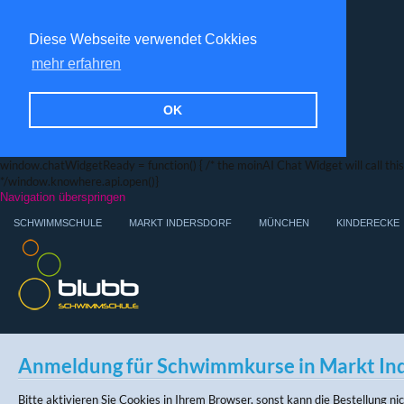
Diese Webseite verwendet Cokkies
mehr erfahren
OK
window.chatWidgetReady = function() { /* the moinAI Chat Widget will call this f
*/window.knowhere.api.open()}
Navigation überspringen
SCHWIMMSCHULE
MARKT INDERSDORF
MÜNCHEN
KINDERECKE
Anmeldung für Schwimmkurse in Markt In
Bitte aktivieren Sie Cookies in Ihrem Browser, sonst kann die Bestellung n