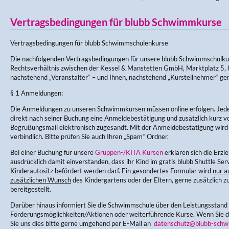
Vertragsbedingungen für blubb Schwimmkurse
Vertragsbedingungen für blubb Schwimmschulenkurse
Die nachfolgenden Vertragsbedingungen für unsere blubb Schwimmschulku
Rechtsverhältnis zwischen der Kessel & Manstetten GmbH, Marktplatz 5, 
nachstehend „Veranstalter“ – und Ihnen, nachstehend „Kursteilnehmer“ ge
§ 1 Anmeldungen:
Die Anmeldungen zu unseren Schwimmkursen müssen online erfolgen. Jede
direkt nach seiner Buchung eine Anmeldebestätigung und zusätzlich kurz v
Begrüßungsmail elektronisch zugesandt. Mit der Anmeldebestätigung wir
verbindlich. Bitte prüfen Sie auch Ihren „Spam“ Ordner.
Bei einer Buchung für unsere
Gruppen-/KITA Kursen
erklären sich die Erz
ausdrücklich damit einverstanden, dass ihr Kind im gratis blubb Shuttle Ser
Kinderautositz befördert werden darf. Ein gesondertes Formular wird
nur a
zusätzlichen Wunsch
des Kindergartens oder der Eltern, gerne zusätzlich zu
bereitgestellt.
Darüber hinaus informiert Sie die Schwimmschule über den Leistungsstand
Förderungsmöglichkeiten/Aktionen oder weiterführende Kurse. Wenn Sie di
Sie uns dies bitte gerne umgehend per E-Mail an
datenschutz@blubb-schw