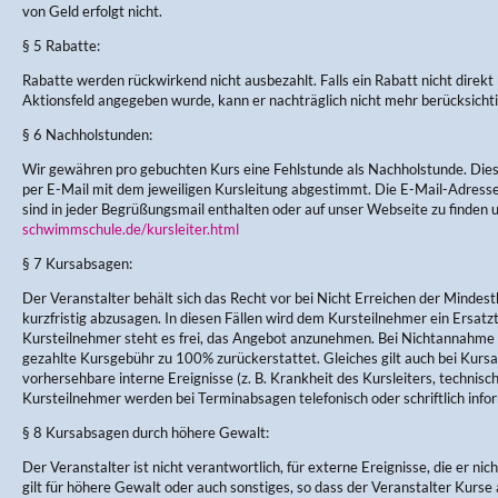
von Geld erfolgt nicht.
§ 5 Rabatte:
Rabatte werden rückwirkend nicht ausbezahlt. Falls ein Rabatt nicht direkt
Aktionsfeld angegeben wurde, kann er nachträglich nicht mehr berücksicht
§ 6 Nachholstunden:
Wir gewähren pro gebuchten Kurs eine Fehlstunde als Nachholstunde. Di
per E-Mail mit dem jeweiligen Kursleitung abgestimmt. Die E-Mail-Adres
sind in jeder Begrüßungsmail enthalten oder auf unser Webseite zu finden 
schwimmschule.de/kursleiter.html
§ 7 Kursabsagen:
Der Veranstalter behält sich das Recht vor bei Nicht Erreichen der Mindes
kurzfristig abzusagen. In diesen Fällen wird dem Kursteilnehmer ein Ersa
Kursteilnehmer steht es frei, das Angebot anzunehmen. Bei Nichtannahme w
gezahlte Kursgebühr zu 100% zurückerstattet. Gleiches gilt auch bei Kursau
vorhersehbare interne Ereignisse (z. B. Krankheit des Kursleiters, technisc
Kursteilnehmer werden bei Terminabsagen telefonisch oder schriftlich infor
§ 8 Kursabsagen durch höhere Gewalt:
Der Veranstalter ist nicht verantwortlich, für externe Ereignisse, die er nic
gilt für höhere Gewalt oder auch sonstiges, so dass der Veranstalter Kurse