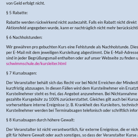
von Geld erfolgt nicht.
§ 5 Rabatte:
Rabatte werden rückwirkend nicht ausbezahlt. Falls ein Rabatt nicht direkt
Aktionsfeld angegeben wurde, kann er nachträglich nicht mehr berücksicht
§ 6 Nachholstunden:
Wir gewähren pro gebuchten Kurs eine Fehlstunde als Nachholstunde. Di
per E-Mail mit dem jeweiligen Kursleitung abgestimmt. Die E-Mail-Adres
sind in jeder Begrüßungsmail enthalten oder auf unser Webseite zu finden 
schwimmschule.de/kursleiter.html
§ 7 Kursabsagen:
Der Veranstalter behält sich das Recht vor bei Nicht Erreichen der Mindes
kurzfristig abzusagen. In diesen Fällen wird dem Kursteilnehmer ein Ersa
Kursteilnehmer steht es frei, das Angebot anzunehmen. Bei Nichtannahme w
gezahlte Kursgebühr zu 100% zurückerstattet. Gleiches gilt auch bei Kursau
vorhersehbare interne Ereignisse (z. B. Krankheit des Kursleiters, technisc
Kursteilnehmer werden bei Terminabsagen telefonisch oder schriftlich infor
§ 8 Kursabsagen durch höhere Gewalt:
Der Veranstalter ist nicht verantwortlich, für externe Ereignisse, die er nic
gilt für höhere Gewalt oder auch sonstiges, so dass der Veranstalter Kurse