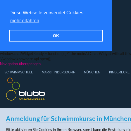
Diese Webseite verwendet Cokkies
mehr erfahren
OK
window.chatWidgetReady = function() { /* the moinAI Chat Widget will call this f
*/window.knowhere.api.open()}
Navigation überspringen
SCHWIMMSCHULE
MARKT INDERSDORF
MÜNCHEN
KINDERECKE
Anmeldung für Schwimmkurse in Münche
Bitte aktivieren Sie Cookies in Ihrem Browser, sonst kann die Bestellung n