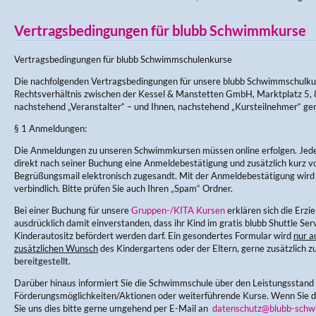
Vertragsbedingungen für blubb Schwimmkurse
Vertragsbedingungen für blubb Schwimmschulenkurse
Die nachfolgenden Vertragsbedingungen für unsere blubb Schwimmschulku
Rechtsverhältnis zwischen der Kessel & Manstetten GmbH, Marktplatz 5, 
nachstehend „Veranstalter“ – und Ihnen, nachstehend „Kursteilnehmer“ ge
§ 1 Anmeldungen:
Die Anmeldungen zu unseren Schwimmkursen müssen online erfolgen. Jede
direkt nach seiner Buchung eine Anmeldebestätigung und zusätzlich kurz v
Begrüßungsmail elektronisch zugesandt. Mit der Anmeldebestätigung wir
verbindlich. Bitte prüfen Sie auch Ihren „Spam“ Ordner.
Bei einer Buchung für unsere
Gruppen-/KITA Kursen
erklären sich die Erz
ausdrücklich damit einverstanden, dass ihr Kind im gratis blubb Shuttle Ser
Kinderautositz befördert werden darf. Ein gesondertes Formular wird
nur a
zusätzlichen Wunsch
des Kindergartens oder der Eltern, gerne zusätzlich zu
bereitgestellt.
Darüber hinaus informiert Sie die Schwimmschule über den Leistungsstand
Förderungsmöglichkeiten/Aktionen oder weiterführende Kurse. Wenn Sie di
Sie uns dies bitte gerne umgehend per E-Mail an
datenschutz@blubb-schw