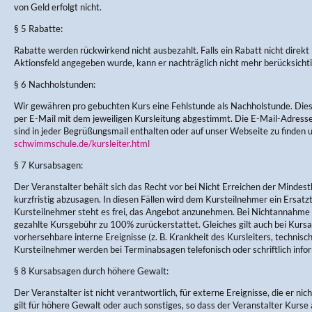
von Geld erfolgt nicht.
§ 5 Rabatte:
Rabatte werden rückwirkend nicht ausbezahlt. Falls ein Rabatt nicht direkt
Aktionsfeld angegeben wurde, kann er nachträglich nicht mehr berücksicht
§ 6 Nachholstunden:
Wir gewähren pro gebuchten Kurs eine Fehlstunde als Nachholstunde. Di
per E-Mail mit dem jeweiligen Kursleitung abgestimmt. Die E-Mail-Adres
sind in jeder Begrüßungsmail enthalten oder auf unser Webseite zu finden 
schwimmschule.de/kursleiter.html
§ 7 Kursabsagen:
Der Veranstalter behält sich das Recht vor bei Nicht Erreichen der Mindes
kurzfristig abzusagen. In diesen Fällen wird dem Kursteilnehmer ein Ersa
Kursteilnehmer steht es frei, das Angebot anzunehmen. Bei Nichtannahme w
gezahlte Kursgebühr zu 100% zurückerstattet. Gleiches gilt auch bei Kursau
vorhersehbare interne Ereignisse (z. B. Krankheit des Kursleiters, technisc
Kursteilnehmer werden bei Terminabsagen telefonisch oder schriftlich infor
§ 8 Kursabsagen durch höhere Gewalt:
Der Veranstalter ist nicht verantwortlich, für externe Ereignisse, die er nic
gilt für höhere Gewalt oder auch sonstiges, so dass der Veranstalter Kurse