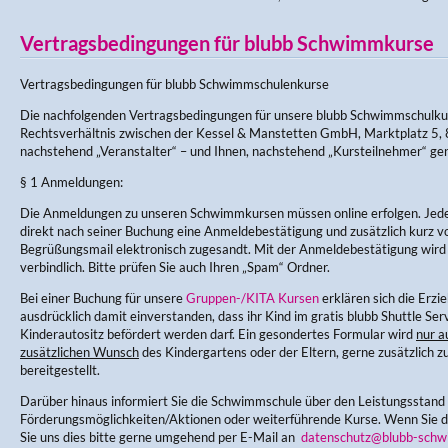
Vertragsbedingungen für blubb Schwimmkurse
Vertragsbedingungen für blubb Schwimmschulenkurse
Die nachfolgenden Vertragsbedingungen für unsere blubb Schwimmschulku
Rechtsverhältnis zwischen der Kessel & Manstetten GmbH, Marktplatz 5, 
nachstehend „Veranstalter“ – und Ihnen, nachstehend „Kursteilnehmer“ ge
§ 1 Anmeldungen:
Die Anmeldungen zu unseren Schwimmkursen müssen online erfolgen. Jede
direkt nach seiner Buchung eine Anmeldebestätigung und zusätzlich kurz v
Begrüßungsmail elektronisch zugesandt. Mit der Anmeldebestätigung wir
verbindlich. Bitte prüfen Sie auch Ihren „Spam“ Ordner.
Bei einer Buchung für unsere
Gruppen-/KITA Kursen
erklären sich die Erz
ausdrücklich damit einverstanden, dass ihr Kind im gratis blubb Shuttle Ser
Kinderautositz befördert werden darf. Ein gesondertes Formular wird
nur a
zusätzlichen Wunsch
des Kindergartens oder der Eltern, gerne zusätzlich zu
bereitgestellt.
Darüber hinaus informiert Sie die Schwimmschule über den Leistungsstand
Förderungsmöglichkeiten/Aktionen oder weiterführende Kurse. Wenn Sie di
Sie uns dies bitte gerne umgehend per E-Mail an
datenschutz@blubb-schw