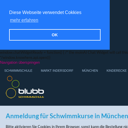
Diese Webseite verwendet Cokkies
mehr erfahren
OK
window.chatWidgetReady = function() { /* the moinAI Chat Widget will call this f
*/window.knowhere.api.open()}
Navigation überspringen
SCHWIMMSCHULE
MARKT INDERSDORF
MÜNCHEN
KINDERECKE
Anmeldung für Schwimmkurse in Münche
Bitte aktivieren Sie Cookies in Ihrem Browser, sonst kann die Bestellung n