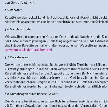
von Geld erfolgt nicht.
§ 5 Rabatte:
Rabatte werden rückwirkend nicht ausbezahlt. Falls ein Rabatt nicht direkt
Aktionsfeld angegeben wurde, kann er nachträglich nicht mehr berücksicht
§ 6 Nachholstunden:
Wir gewähren pro gebuchten Kurs eine Fehlstunde als Nachholstunde. Di
per E-Mail mit dem jeweiligen Kursleitung abgestimmt. Die E-Mail-Adres
sind in jeder Begrüßungsmail enthalten oder auf unser Webseite zu finden 
schwimmschule.de/kursleiter.html
§ 7 Kursabsagen:
Der Veranstalter behält sich das Recht vor bei Nicht Erreichen der Mindes
kurzfristig abzusagen. In diesen Fällen wird dem Kursteilnehmer ein Ersa
Kursteilnehmer steht es frei, das Angebot anzunehmen. Bei Nichtannahme w
gezahlte Kursgebühr zu 100% zurückerstattet. Gleiches gilt auch bei Kursau
vorhersehbare interne Ereignisse (z. B. Krankheit des Kursleiters, technisc
Kursteilnehmer werden bei Terminabsagen telefonisch oder schriftlich infor
§ 8 Kursabsagen durch höhere Gewalt:
Der Veranstalter ist nicht verantwortlich, für externe Ereignisse, die er nic
gilt für höhere Gewalt oder auch sonstiges, so dass der Veranstalter Kurse