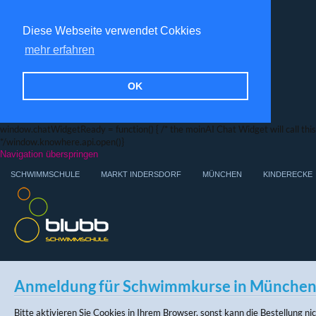
Diese Webseite verwendet Cokkies
mehr erfahren
OK
window.chatWidgetReady = function() { /* the moinAI Chat Widget will call this f
*/window.knowhere.api.open()}
Navigation überspringen
SCHWIMMSCHULE
MARKT INDERSDORF
MÜNCHEN
KINDERECKE
Anmeldung für Schwimmkurse in Münche
Bitte aktivieren Sie Cookies in Ihrem Browser, sonst kann die Bestellung n