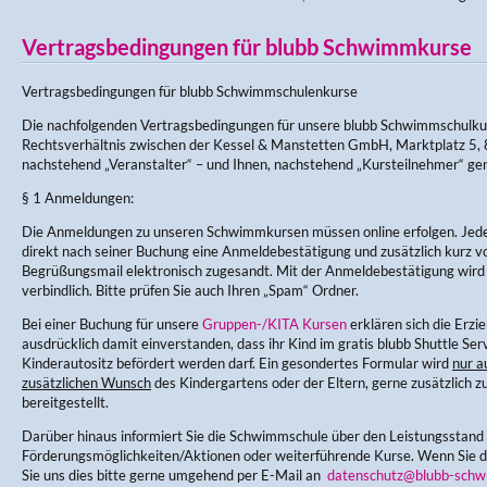
Vertragsbedingungen für blubb Schwimmkurse
Vertragsbedingungen für blubb Schwimmschulenkurse
Die nachfolgenden Vertragsbedingungen für unsere blubb Schwimmschulku
Rechtsverhältnis zwischen der Kessel & Manstetten GmbH, Marktplatz 5, 
nachstehend „Veranstalter“ – und Ihnen, nachstehend „Kursteilnehmer“ ge
§ 1 Anmeldungen:
Die Anmeldungen zu unseren Schwimmkursen müssen online erfolgen. Jede
direkt nach seiner Buchung eine Anmeldebestätigung und zusätzlich kurz v
Begrüßungsmail elektronisch zugesandt. Mit der Anmeldebestätigung wir
verbindlich. Bitte prüfen Sie auch Ihren „Spam“ Ordner.
Bei einer Buchung für unsere
Gruppen-/KITA Kursen
erklären sich die Erz
ausdrücklich damit einverstanden, dass ihr Kind im gratis blubb Shuttle Ser
Kinderautositz befördert werden darf. Ein gesondertes Formular wird
nur a
zusätzlichen Wunsch
des Kindergartens oder der Eltern, gerne zusätzlich zu
bereitgestellt.
Darüber hinaus informiert Sie die Schwimmschule über den Leistungsstand
Förderungsmöglichkeiten/Aktionen oder weiterführende Kurse. Wenn Sie di
Sie uns dies bitte gerne umgehend per E-Mail an
datenschutz@blubb-schw